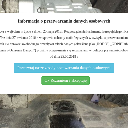
Informacja o przetwarzaniu danych osobowych
ku z wejściem w życie z dniem 25 maja 2018r. Rozporządzenia Parlamentu Europejskiego i R
9 z dnia 27 kwietnia 2016 r. w sprawie ochrony osób fizycznych w związku z przetwarzanie
ch i w sprawie swobodnego przepływu takich danych (określane jako „RODO”, „GDPR” lub
enie o Ochronie Danych”) prosimy o zapoznanie się ze zmianami w polityce prywatności obo
od dnia 25.05.2018 r.
Przeczytaj nasze zasady przetwarzania danych osobowych
Ok.Rozumiem i akceptuję