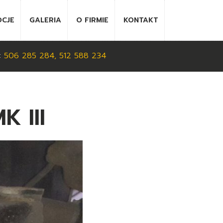
CJE
GALERIA
O FIRMIE
KONTAKT
:
506 285 284,
512 588 234
 III