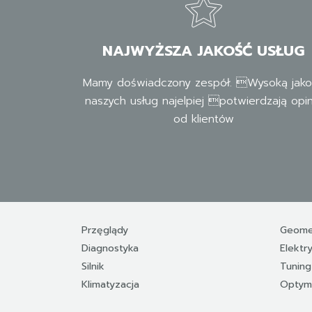
NAJWYŻSZA JAKOŚĆ USŁUG
Mamy doświadczony zespół. Wysoką jako
naszych usług najelpiej potwierdzają opin
od klientów
Przęglądy
Geomet
Diagnostyka
Elektr
Silnik
Tuning
Klimatyzacja
Optyma