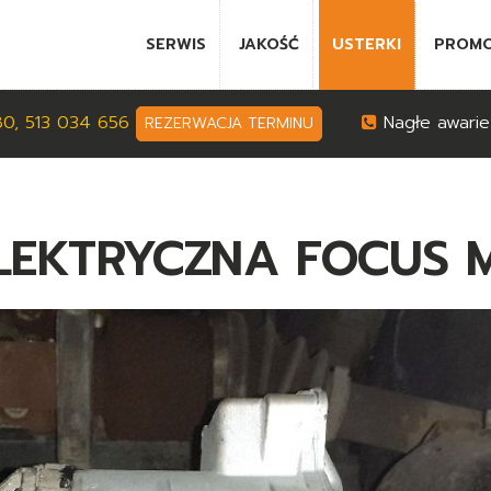
SERWIS
JAKOŚĆ
USTERKI
PROMO
80, 513 034 656
Nagłe awarie
REZERWACJA TERMINU
EKTRYCZNA FOCUS MK