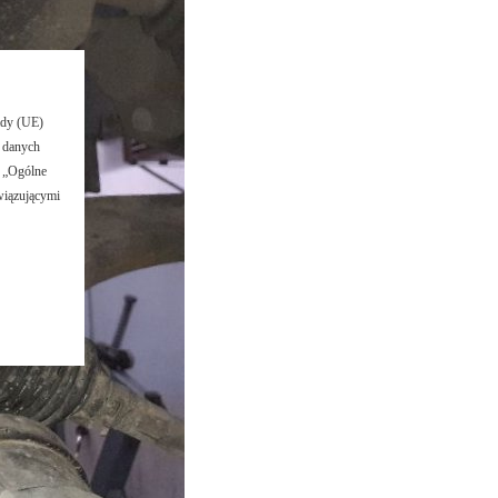
ady (UE)
m danych
 „Ogólne
wiązującymi