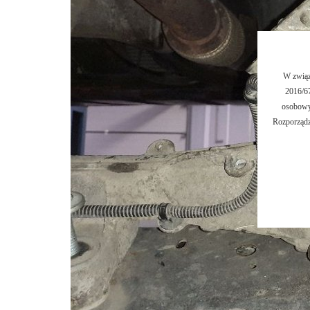
W związ
2016/67
osobowy
Rozporządz